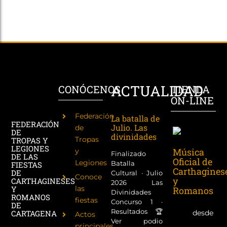
ACTUALIDAD
CONÓCENOS
TIENDA
ON-LINE
Federación
La batalla de
FEDERACIÓN
Julio. Las
de
DE
divinidades
Tropas
TROPAS Y
LEGIONES
Música
y
Finalizado
DE LAS
Oficial de
Legiones
Batalla
FIESTAS
Carthagines
DE
Cultural · Julio
Conoce
y
CARTHAGINESES
2026 Las
las
Y
Romanos
Divinidades
ROMANOS
fiestas
Concurso 1 ·
DE
Resultados 🏆
desde
CARTAGENA
Actos
Ver podio
principales