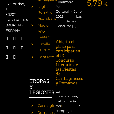
5,79
Finalizado
€
C/ Caridad,
Night
Batalla
1.
Cultural · Julio
Run Arx
30202
2026 Las
Asdrubalis
CARTAGENA.
Divinidades
(MURCIA)
Medio
Concurso [...]
ESPAÑA
Año
Festero
Abierto el
Batalla
plazo para
Cultural
participar en
el IX
Contacto
Concurso
Literario de
las Fiestas
de
Carthagineses
TROPAS
y Romanos
Y
LEGIONES
La
convocatoria,
patrocinada
Carthagineses
por el
complejo
Romanos