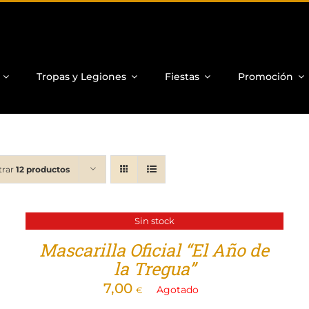
Tropas y Legiones
Fiestas
Promoción
trar
12 productos
Sin stock
Mascarilla Oficial “El Año de
la Tregua”
7,00
Agotado
€