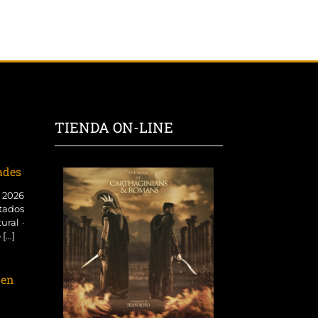
TIENDA ON-LINE
dades
o 2026
tados
ural ·
...]
 en