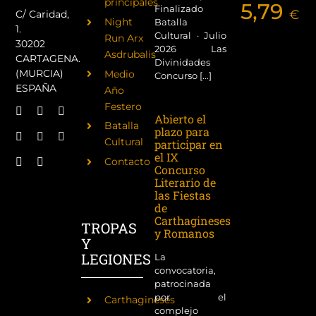
principales
5,79
Finalizado
€
C/ Caridad,
Night
Batalla
1.
Cultural · Julio
Run Arx
30202
2026 Las
Asdrubalis
CARTAGENA.
Divinidades
(MURCIA)
Medio
Concurso [...]
ESPAÑA
Año
Festero
Abierto el
Batalla
plazo para
Cultural
participar en
el IX
Contacto
Concurso
Literario de
las Fiestas
de
Carthagineses
TROPAS
y Romanos
Y
LEGIONES
La
convocatoria,
patrocinada
por el
Carthagineses
complejo