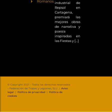
Romanos
industrial de
Repsol en
Cartagena,
premiará las
mejores obras
de narrativa y
poesía
inspiradas en
las Fiestas y [...]
© Copyright 2021 – Todos los derechos reservados
– Federación de Tropas y Legiones, SLU |
Aviso
legal
|
Política de privacidad
|
Política de
cookies