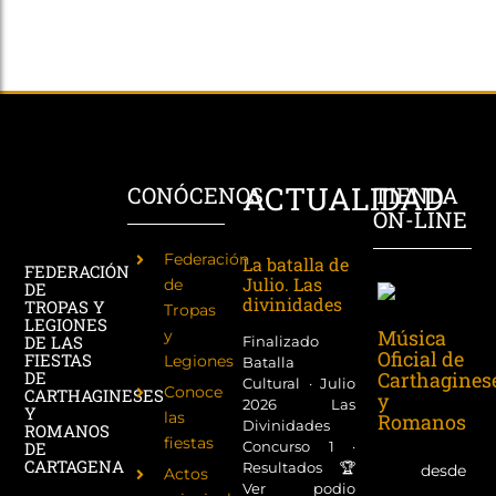
ACTUALIDAD
CONÓCENOS
TIENDA
ON-LINE
Federación
La batalla de
FEDERACIÓN
Julio. Las
de
DE
divinidades
TROPAS Y
Tropas
LEGIONES
Música
y
DE LAS
Finalizado
Oficial de
FIESTAS
Legiones
Batalla
Carthagines
DE
Cultural · Julio
Conoce
CARTHAGINESES
y
2026 Las
Y
las
Romanos
Divinidades
ROMANOS
fiestas
Concurso 1 ·
DE
CARTAGENA
Resultados 🏆
desde
Actos
Ver podio