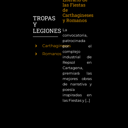
las Fiestas
de
Carthagineses
TROPAS
y Romanos
Y
LEGIONES
La
convocatoria,
patrocinada
Carthagineses
por el
complejo
Romanos
industrial de
Repsol en
Cartagena,
premiará las
mejores obras
de narrativa y
poesía
inspiradas en
las Fiestas y [...]