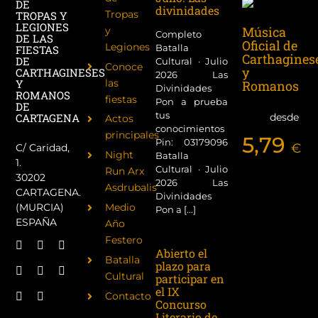
DE
divinidades
Tropas
TROPAS Y
LEGIONES
Música
y
Completo
DE LAS
Oficial de
Legiones
Batalla
FIESTAS
Carthagines
DE
Cultural · Julio
Conoce
y
CARTHAGINESES
2026 Las
las
Y
Romanos
Divinidades
ROMANOS
fiestas
Pon a prueba
DE
tus
desde
CARTAGENA
Actos
conocimientos
principales
5,79
Pin: 03179096
€
C/ Caridad,
Night
Batalla
1.
Cultural · Julio
Run Arx
30202
2026 Las
Asdrubalis
CARTAGENA.
Divinidades
(MURCIA)
Medio
Pon a [...]
ESPAÑA
Año
Festero
Abierto el
Batalla
plazo para
Cultural
participar en
el IX
Contacto
Concurso
Literario de