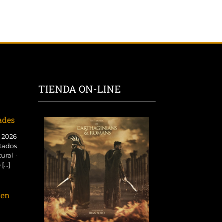
TIENDA ON-LINE
dades
o 2026
tados
ural ·
...]
 en