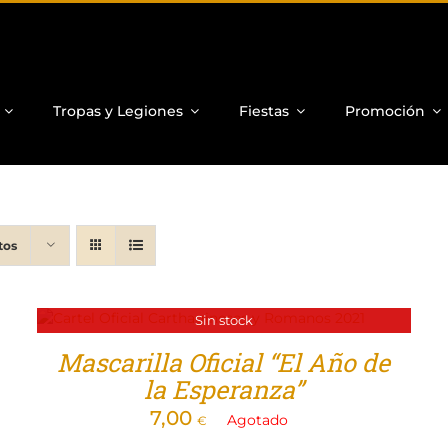
Tropas y Legiones
Fiestas
Promoción
tos
Sin stock
Mascarilla Oficial “El Año de
la Esperanza”
7,00
Agotado
€