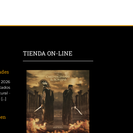
TIENDA ON-LINE
dades
o 2026
tados
ural ·
...]
 en