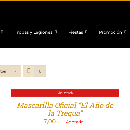
Tropas y Legiones
Fiestas
Promoción
tos
Sin stock
Mascarilla Oficial “El Año de
la Tregua”
7,00
Agotado
€