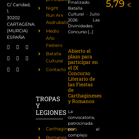
5,79
Finalizado
€
C/ Caridad,
Night
Batalla
1.
Cultural · Julio
Run Arx
30202
2026 Las
Asdrubalis
CARTAGENA.
Divinidades
(MURCIA)
Medio
Concurso [...]
ESPAÑA
Año
Festero
Abierto el
Batalla
plazo para
Cultural
participar en
el IX
Contacto
Concurso
Literario de
las Fiestas
de
Carthagineses
TROPAS
y Romanos
Y
LEGIONES
La
convocatoria,
patrocinada
Carthagineses
por el
complejo
Romanos