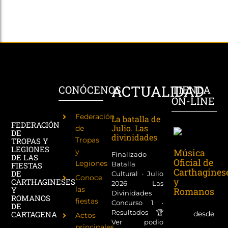
ACTUALIDAD
CONÓCENOS
TIENDA
ON-LINE
Federación
La batalla de
FEDERACIÓN
Julio. Las
de
DE
divinidades
Tropas
TROPAS Y
LEGIONES
Música
y
Finalizado
DE LAS
Oficial de
Legiones
Batalla
FIESTAS
Carthagines
DE
Cultural · Julio
Conoce
y
CARTHAGINESES
2026 Las
las
Y
Romanos
Divinidades
ROMANOS
fiestas
Concurso 1 ·
DE
Resultados 🏆
desde
CARTAGENA
Actos
Ver podio
principales