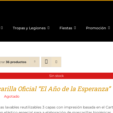
Tropas y Legiones
Fiestas
Promoción
trar
36 productos
Sin stock
rilla Oficial “El Año de la Esperanza”
Agotado
las lavables reutilizables 3 capas con impresión basada en el Ca
n elástico especial para a elaboración de mascarillas higiénicas.