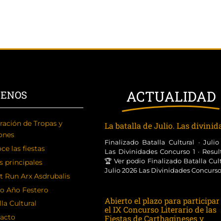
ACTUALIDAD
CENOS
ración de Tropas y
La batalla de Julio. Las divini
ones
Finalizado Batalla Cultural · Juli
ce las fiestas
Las Divinidades Concurso 1 · Resul
🏆 Ver podio Finalizado Batalla Cult
s principales
Julio 2026 Las Divinidades Concurso [
t Run Arx Asdrubalis
o Año Festero
Abierto el plazo para participar
la Cultural
el IX Concurso Literario de las
acto
Fiestas de Carthagineses y