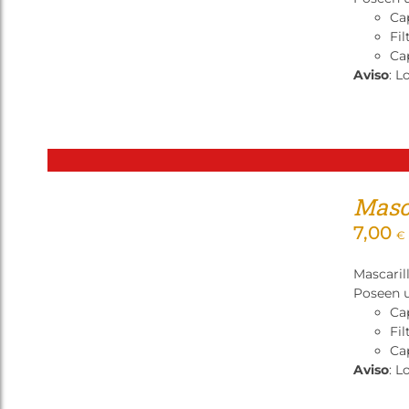
Ca
Fil
Cap
Aviso
: L
Masca
7,00
€
Mascaril
Poseen u
Ca
Fil
Cap
Aviso
: L