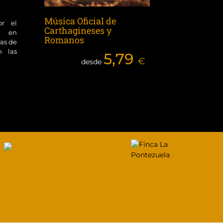
Música Oficial de
or el
Carthagineses y
ol en
Romanos
ras de
n las
5,79
€
desde