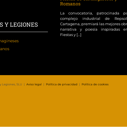
Romanos
La convocatoria, patrocinada p
complejo industrial de Reps
S Y LEGIONES
Cartagena, premiará las mejores ob
narrativa y poesía inspiradas e
Fiestas y [...]
hagineses
anos
 y Legiones, SLU |
Aviso legal
|
Política de privacidad
|
Política de cookies