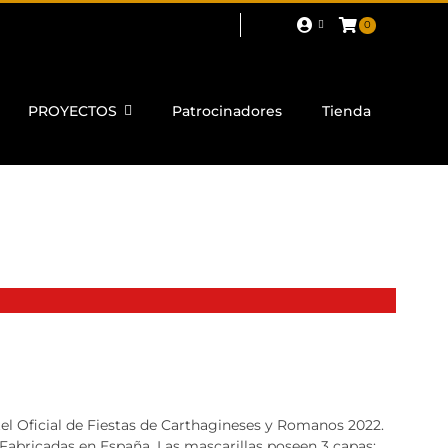
0
PROYECTOS
Patrocinadores
Tienda
rtel Oficial de Fiestas de Carthagineses y Romanos 2022.
 Fabricadas en España. Las mascarillas poseen 3 capas: