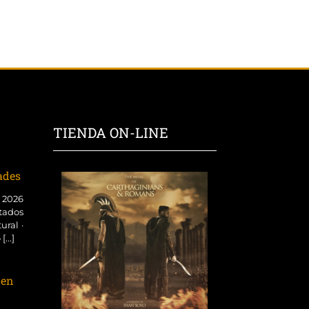
TIENDA ON-LINE
dades
o 2026
tados
ural ·
...]
 en