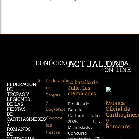
ACTUALIDAD
CONÓCENOS
TIENDA
ON-LINE
Federación
La batalla de
FEDERACIÓN
Julio. Las
de
DE
divinidades
TROPAS Y
Tropas
LEGIONES
Música
y
DE LAS
Finalizado
Oficial de
FIESTAS
Legiones
Batalla
Carthagines
DE
Cultural · Julio
Conoce
CARTHAGINESES
y
2026 Las
Y
las
Romanos
Divinidades
ROMANOS
fiestas
Concurso 1 ·
DE
CARTAGENA