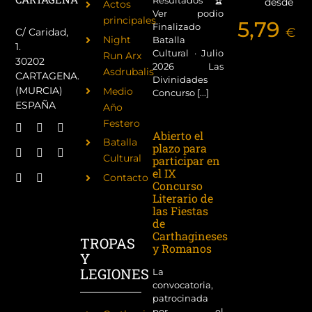
Resultados 🏆
desde
Actos
Ver podio
principales
5,79
Finalizado
€
C/ Caridad,
Night
Batalla
1.
Cultural · Julio
Run Arx
30202
2026 Las
Asdrubalis
CARTAGENA.
Divinidades
(MURCIA)
Medio
Concurso [...]
ESPAÑA
Año
Festero
Abierto el
Batalla
plazo para
Cultural
participar en
el IX
Contacto
Concurso
Literario de
las Fiestas
de
Carthagineses
TROPAS
y Romanos
Y
LEGIONES
La
convocatoria,
patrocinada
por el