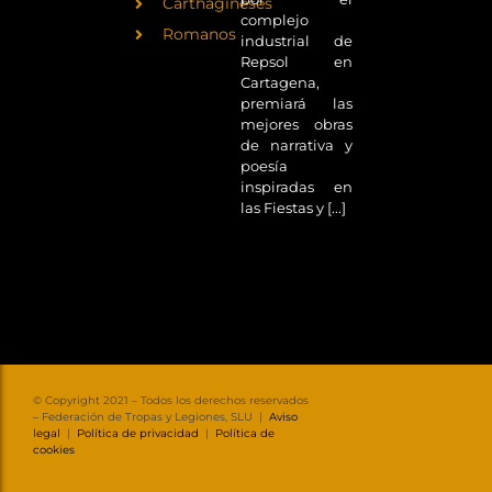
Carthagineses
complejo
Romanos
industrial de
Repsol en
Cartagena,
premiará las
mejores obras
de narrativa y
poesía
inspiradas en
las Fiestas y [...]
© Copyright 2021 – Todos los derechos reservados
– Federación de Tropas y Legiones, SLU |
Aviso
legal
|
Política de privacidad
|
Política de
cookies