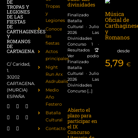
DE
divinidades
Tropas
TROPAS Y
LEGIONES
Música
y
Finalizado
DE LAS
Oficial de
Legiones
Batalla
FIESTAS
Carthagines
DE
Cultural · Julio
Conoce
y
CARTHAGINESES
2026 Las
las
Y
Romanos
Divinidades
ROMANOS
fiestas
Concurso 1 ·
DE
Resultados 🏆
desde
CARTAGENA
Actos
Ver podio
principales
5,79
Finalizado
€
C/ Caridad,
Night
Batalla
1.
Cultural · Julio
Run Arx
30202
2026 Las
Asdrubalis
CARTAGENA.
Divinidades
(MURCIA)
Medio
Concurso [...]
ESPAÑA
Año
Festero
Abierto el
Batalla
plazo para
Cultural
participar en
el IX
Contacto
Concurso
Literario de