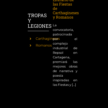
las Fiestas
de
Carthagineses
TROPAS
y Romanos
Y
LEGIONES
La
convocatoria,
patrocinada
Carthagineses
por el
complejo
Romanos
industrial de
Repsol en
Cartagena,
premiará las
mejores obras
de narrativa y
poesía
inspiradas en
las Fiestas y [...]