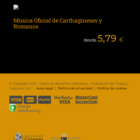
Música Oficial de Carthagineses y
Romanos
5,79
€
desde
© Copyright 2021 – Todos los derechos reservados – Federación de Tropas y
Legiones, SLU |
Aviso legal
|
Política de privacidad
|
Política de cookies