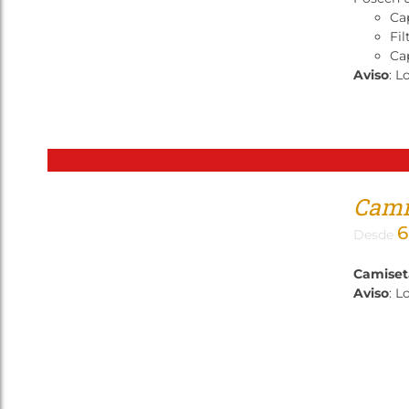
Ca
Fil
Cap
Aviso
: L
Camis
6
Desde
Camiset
Aviso
: L