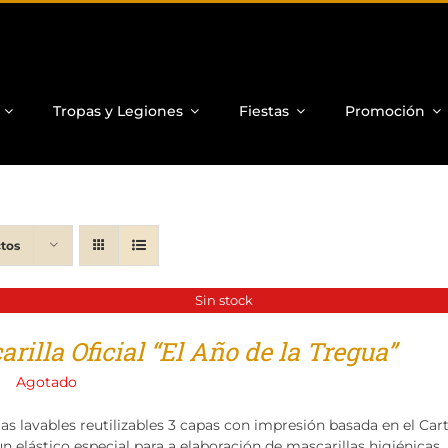
Tropas y Legiones
Fiestas
Promoción
tos
Sin stock
rilla Oficial “El Año de la Tregua”
Agotado
las lavables reutilizables 3 capas con impresión basada en el Ca
n elástico especial para a elaboración de mascarillas higiénicas.