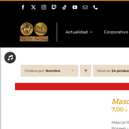
Saltar
al
contenido
Actualidad
Corporativo
Toggle
Sliding
Bar
Ordena por
Nombre
Mostrar
24 produc
Area
Masca
7,00
€
Mascaril
Poseen u