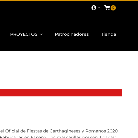
0
PROYECTOS
Patrocinadores
Tienda
rtel Oficial de Fiestas de Carthagineses y Romanos 2020.
 Fabricadas en España. Las mascarillas poseen 3 capas: