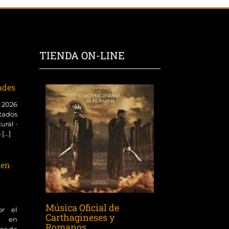
TIENDA ON-LINE
dades
o 2026
tados
ural ·
...]
 en
Música Oficial de
or el
Carthagineses y
ol en
Romanos