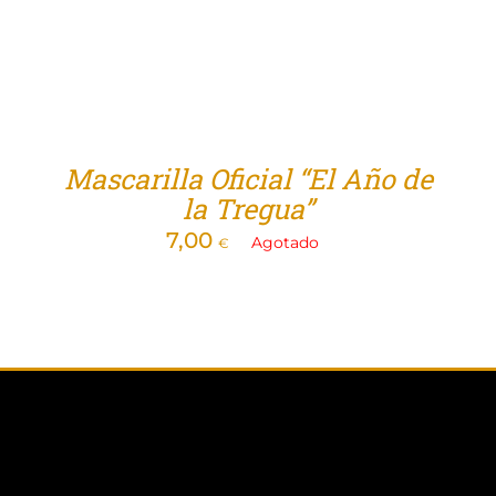
Mascarilla Oficial “El Año de
la Tregua”
7,00
Agotado
€