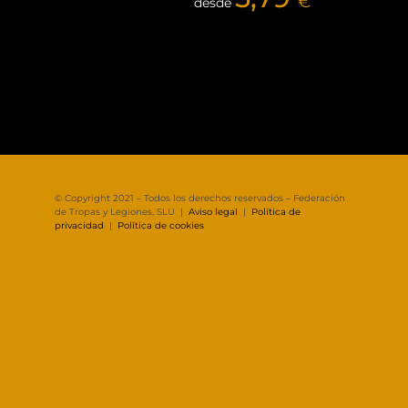
€
desde
© Copyright 2021 – Todos los derechos reservados – Federación
de Tropas y Legiones, SLU |
Aviso legal
|
Política de
privacidad
|
Política de cookies