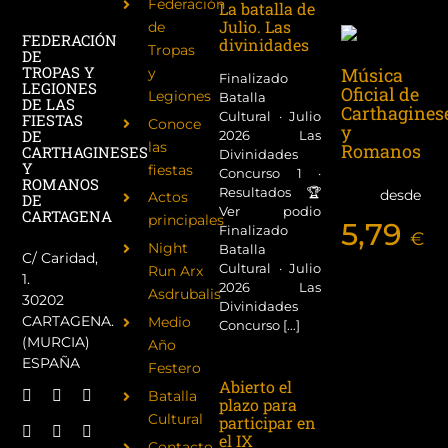
Federación
La batalla de
Julio. Las
de
FEDERACIÓN
divinidades
Tropas
DE
TROPAS Y
Música
y
Finalizado
LEGIONES
Oficial de
Legiones
Batalla
DE LAS
Carthagines
Cultural · Julio
FIESTAS
Conoce
y
DE
2026 Las
las
Romanos
CARTHAGINESES
Divinidades
Y
fiestas
Concurso 1 ·
ROMANOS
Resultados 🏆
desde
Actos
DE
Ver podio
CARTAGENA
principales
5,79
Finalizado
€
Night
Batalla
C/ Caridad,
Cultural · Julio
Run Arx
1.
2026 Las
Asdrubalis
30202
Divinidades
CARTAGENA.
Medio
Concurso [...]
(MURCIA)
Año
ESPAÑA
Festero
Abierto el
Batalla
plazo para
Cultural
participar en
el IX
Contacto