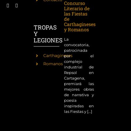
Concurso
Literario de
las Fiestas
de
Carthagineses
TROPAS
y Romanos
Y
LEGIONES
La
convocatoria,
patrocinada
Carthagineses
por el
complejo
Romanos
industrial de
Repsol en
Cartagena,
premiará las
mejores obras
de narrativa y
poesía
inspiradas en
las Fiestas y [...]