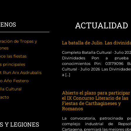
ACTUALIDAD
CENOS
ración de Tropas y
La batalla de Julio. Las divini
ones
Completo Batalla Cultural · Julio 20
ce las fiestas
Divinidades Pon a prueba
conocimientos Pin: 03179096 Ba
s principales
Cultural · Julio 2026 Las Divinidad
t Run Arx Asdrubalis
a [...]
o Año Festero
la Cultural
Abierto el plazo para participar
acto
el IX Concurso Literario de las
Fiestas de Carthagineses y
Romanos
La convocatoria, patrocinada p
S Y LEGIONES
complejo industrial de Reps
Cartagena, premiará las mejores ob