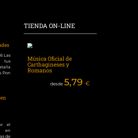
TIENDA ON-LINE
dades
26 Las
Música Oficial de
 tus
Carthagineses y
talla
Romanos
es Pon
5,79
€
desde
 en
or el
ol en
ras de