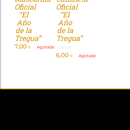
Oficial
Oficial
Tienda
“El
“El
Año
Año
de la
de la
Tregua”
Tregua”
7,00
Agotado
Desde
€
6,00
Agotado
€