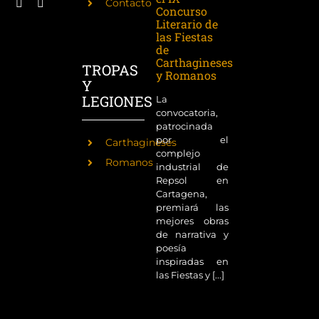
Contacto
Concurso
Literario de
las Fiestas
de
Carthagineses
TROPAS
y Romanos
Y
LEGIONES
La
convocatoria,
patrocinada
por el
Carthagineses
complejo
Romanos
industrial de
Repsol en
Cartagena,
premiará las
mejores obras
de narrativa y
poesía
inspiradas en
las Fiestas y [...]