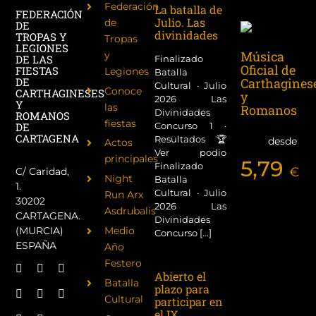
Federación
La batalla de
FEDERACIÓN
Julio. Las
de
DE
divinidades
TROPAS Y
Tropas
LEGIONES
Música
y
DE LAS
Finalizado
Oficial de
FIESTAS
Legiones
Batalla
Carthagines
DE
Cultural · Julio
Conoce
CARTHAGINESES
y
2026 Las
Y
las
Romanos
Divinidades
ROMANOS
fiestas
Concurso 1 ·
DE
CARTAGENA
Resultados 🏆
desde
Actos
Ver podio
principales
5,79
Finalizado
€
C/ Caridad,
Night
Batalla
1.
Cultural · Julio
Run Arx
30202
2026 Las
Asdrubalis
CARTAGENA.
Divinidades
(MURCIA)
Medio
Concurso [...]
ESPAÑA
Año
Festero
Abierto el
Batalla
plazo para
Cultural
participar en
el IX