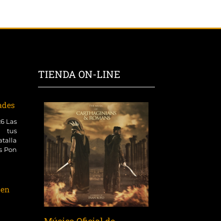
TIENDA ON-LINE
dades
26 Las
 tus
talla
es Pon
 en