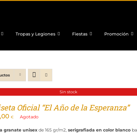
Tropas y Legiones
Fiestas
Promoción
uctos
Sin stock
eta Oficial “El Año de la Esperanza”
,00
Agotado
€
a granate unisex
de 165 gr/m2,
serigrafiada en color blanco
ba