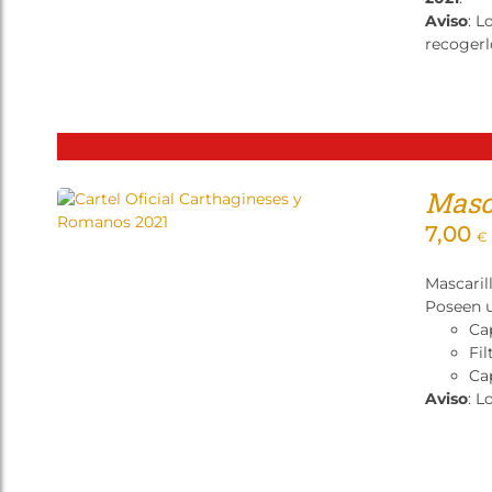
Aviso
: L
recogerl
Masca
7,00
€
Mascaril
Poseen u
Ca
Fil
Cap
Aviso
: L