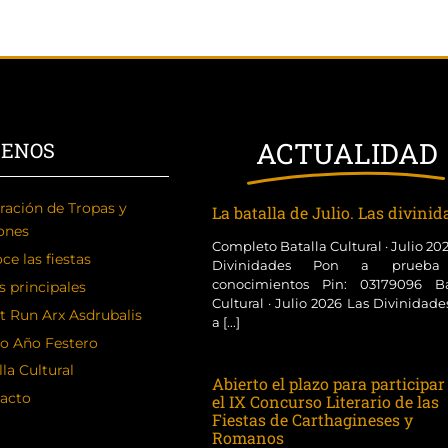
ACTUALIDAD
CENOS
ración de Tropas y
La batalla de Julio. Las divini
ones
Completo Batalla Cultural · Julio 20
ce las fiestas
Divinidades Pon a prueba
conocimientos Pin: 03179096 Ba
s principales
Cultural · Julio 2026 Las Divinidad
t Run Arx Asdrubalis
a [...]
o Año Festero
la Cultural
Abierto el plazo para participar
acto
el IX Concurso Literario de las
Fiestas de Carthagineses y
Romanos