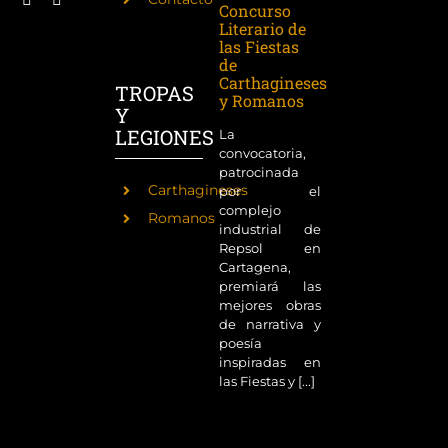
Concurso
Literario de
las Fiestas
de
Carthagineses
TROPAS
y Romanos
Y
LEGIONES
La
convocatoria,
patrocinada
Carthagineses
por el
complejo
Romanos
industrial de
Repsol en
Cartagena,
premiará las
mejores obras
de narrativa y
poesía
inspiradas en
las Fiestas y [...]