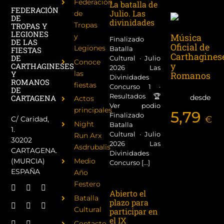
Federación
La batalla de
FEDERACIÓN
Julio. Las
de
DE
divinidades
Tropas
TROPAS Y
LEGIONES
Música
y
Finalizado
DE LAS
Oficial de
Legiones
Batalla
FIESTAS
Carthagines
DE
Cultural · Julio
Conoce
y
CARTHAGINESES
2026 Las
las
Y
Romanos
Divinidades
ROMANOS
fiestas
Concurso 1 ·
DE
Resultados 🏆
desde
CARTAGENA
Actos
Ver podio
principales
5,79
Finalizado
€
C/ Caridad,
Night
Batalla
1.
Cultural · Julio
Run Arx
30202
2026 Las
Asdrubalis
CARTAGENA.
Divinidades
(MURCIA)
Medio
Concurso [...]
ESPAÑA
Año
Festero
Abierto el
Batalla
plazo para
Cultural
participar en
el IX
Contacto