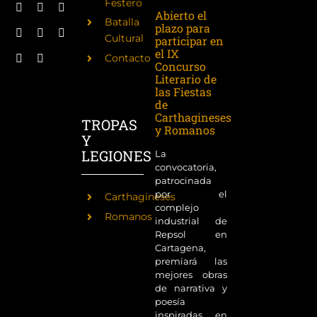
Festero
Abierto el
Batalla
plazo para
Cultural
participar en
el IX
Contacto
Concurso
Literario de
las Fiestas
de
Carthagineses
TROPAS
y Romanos
Y
LEGIONES
La
convocatoria,
patrocinada
por el
Carthagineses
complejo
Romanos
industrial de
Repsol en
Cartagena,
premiará las
mejores obras
de narrativa y
poesía
inspiradas en