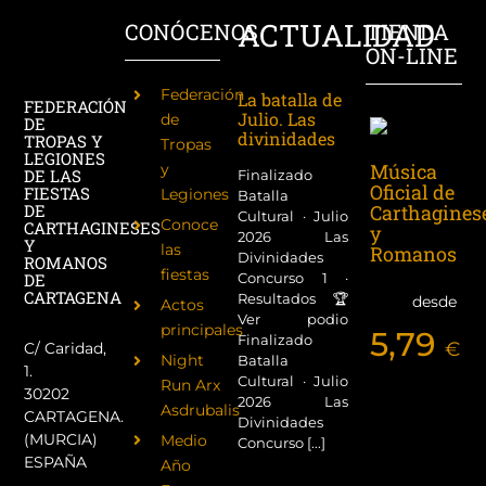
ACTUALIDAD
CONÓCENOS
TIENDA
ON-LINE
Federación
La batalla de
FEDERACIÓN
Julio. Las
de
DE
divinidades
TROPAS Y
Tropas
LEGIONES
Música
y
DE LAS
Finalizado
Oficial de
FIESTAS
Legiones
Batalla
Carthagines
DE
Cultural · Julio
Conoce
CARTHAGINESES
y
2026 Las
Y
las
Romanos
Divinidades
ROMANOS
fiestas
Concurso 1 ·
DE
CARTAGENA
Resultados 🏆
desde
Actos
Ver podio
principales
5,79
Finalizado
€
C/ Caridad,
Night
Batalla
1.
Cultural · Julio
Run Arx
30202
2026 Las
Asdrubalis
CARTAGENA.
Divinidades
(MURCIA)
Medio
Concurso [...]
ESPAÑA
Año