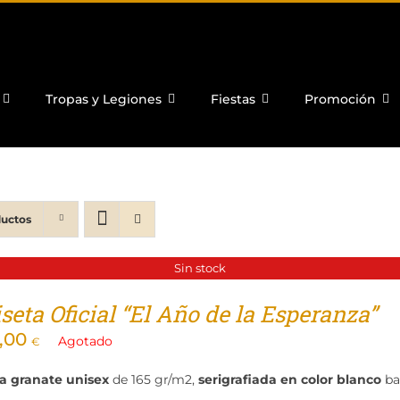
Tropas y Legiones
Fiestas
Promoción
ductos
Sin stock
eta Oficial “El Año de la Esperanza”
,00
Agotado
€
a granate unisex
de 165 gr/m2,
serigrafiada en color blanco
ba