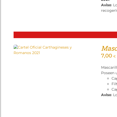
Aviso
: L
recogerl
Masca
7,00
€
Mascaril
Poseen u
Ca
Fil
Cap
Aviso
: L