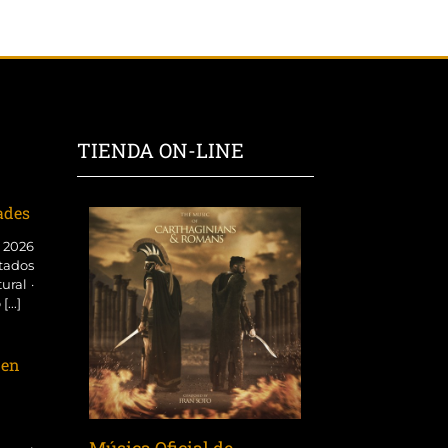
TIENDA ON-LINE
dades
o 2026
tados
ural ·
...]
 en