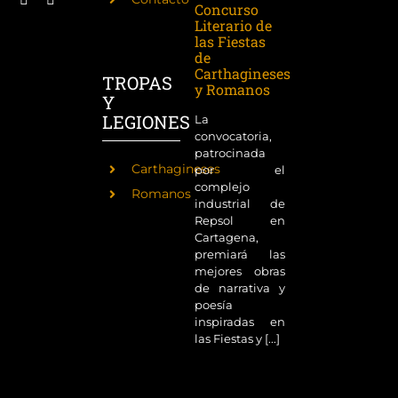
Concurso
Literario de
las Fiestas
de
Carthagineses
TROPAS
y Romanos
Y
LEGIONES
La
convocatoria,
patrocinada
Carthagineses
por el
complejo
Romanos
industrial de
Repsol en
Cartagena,
premiará las
mejores obras
de narrativa y
poesía
inspiradas en
las Fiestas y [...]