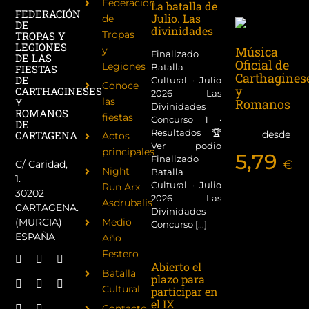
Federación
La batalla de
FEDERACIÓN
Julio. Las
de
DE
divinidades
Tropas
TROPAS Y
LEGIONES
Música
y
Finalizado
DE LAS
Oficial de
Legiones
Batalla
FIESTAS
Carthagines
DE
Cultural · Julio
Conoce
y
CARTHAGINESES
2026 Las
las
Y
Romanos
Divinidades
ROMANOS
fiestas
Concurso 1 ·
DE
Resultados 🏆
desde
CARTAGENA
Actos
Ver podio
principales
5,79
Finalizado
€
C/ Caridad,
Night
Batalla
1.
Cultural · Julio
Run Arx
30202
2026 Las
Asdrubalis
CARTAGENA.
Divinidades
(MURCIA)
Medio
Concurso [...]
ESPAÑA
Año
Festero
Abierto el
Batalla
plazo para
Cultural
participar en
el IX
Contacto