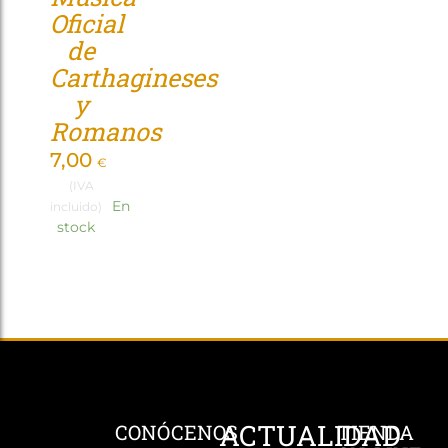
Oficial
Tienda
de
Carthagineses
y
Romanos
7,00
€
(IVA
En
incluido)
stock
ACTUALIDAD
CONÓCENOS
TIENDA