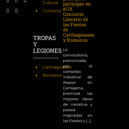
Cultural
participar en
el IX
Contacto
Concurso
Literario de
las Fiestas
de
Carthagineses
TROPAS
y Romanos
Y
LEGIONES
La
convocatoria,
patrocinada
por el
Carthagineses
complejo
Romanos
industrial de
Repsol en
Cartagena,
premiará las
mejores obras
de narrativa y
poesía
inspiradas en
las Fiestas y [...]