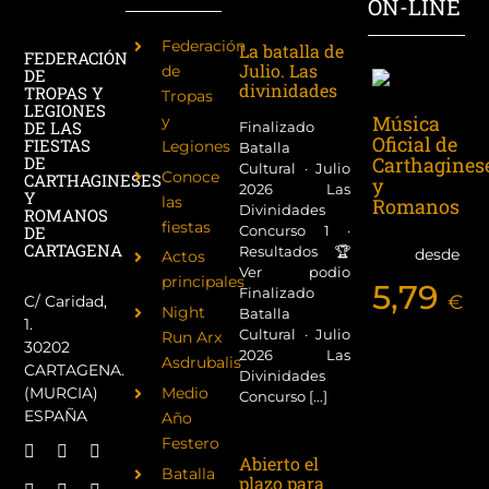
ON-LINE
Federación
La batalla de
FEDERACIÓN
Julio. Las
de
DE
divinidades
TROPAS Y
Tropas
LEGIONES
Música
y
DE LAS
Finalizado
Oficial de
FIESTAS
Legiones
Batalla
Carthagines
DE
Cultural · Julio
Conoce
CARTHAGINESES
y
2026 Las
Y
las
Romanos
Divinidades
ROMANOS
fiestas
Concurso 1 ·
DE
CARTAGENA
Resultados 🏆
desde
Actos
Ver podio
principales
5,79
Finalizado
€
C/ Caridad,
Night
Batalla
1.
Cultural · Julio
Run Arx
30202
2026 Las
Asdrubalis
CARTAGENA.
Divinidades
(MURCIA)
Medio
Concurso [...]
ESPAÑA
Año
Festero
Abierto el
Batalla
plazo para