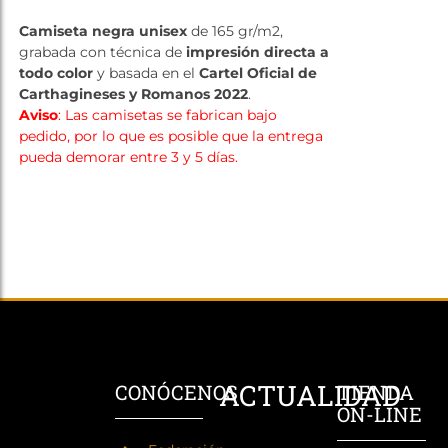
Tienda
Camiseta negra unisex
de 165 gr/m2,
grabada con técnica de
impresión directa a
todo color
y basada en el
Cartel Oficial de
Carthagineses y Romanos 2022
.
Aviso
: Las camisetas se fabrican bajo
pedido, por lo que es posible que la entrega
pueda demorar entre 3 y 5 días.
ACTUALIDAD
CONÓCENOS
TIENDA
ON-LINE