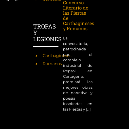
Concurso
Literario de
las Fiestas
de
Carthagineses
TROPAS
y Romanos
Y
LEGIONES
La
convocatoria,
patrocinada
por el
Carthagineses
complejo
Romanos
industrial de
Repsol en
Cartagena,
premiará las
mejores obras
de narrativa y
poesía
inspiradas en
las Fiestas y [...]