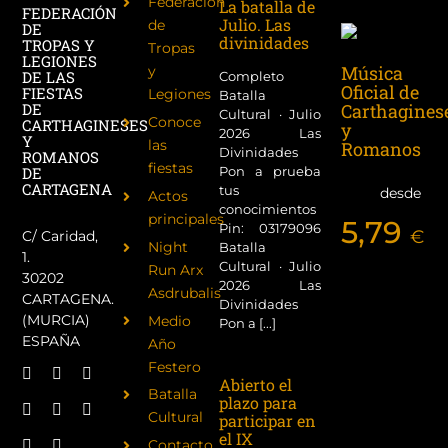
Federación
La batalla de
FEDERACIÓN
Julio. Las
de
DE
divinidades
TROPAS Y
Tropas
LEGIONES
Música
y
DE LAS
Completo
Oficial de
FIESTAS
Legiones
Batalla
Carthagines
DE
Cultural · Julio
Conoce
CARTHAGINESES
y
2026 Las
Y
las
Romanos
Divinidades
ROMANOS
fiestas
Pon a prueba
DE
CARTAGENA
tus
desde
Actos
conocimientos
principales
5,79
Pin: 03179096
€
C/ Caridad,
Night
Batalla
1.
Cultural · Julio
Run Arx
30202
2026 Las
Asdrubalis
CARTAGENA.
Divinidades
(MURCIA)
Medio
Pon a [...]
ESPAÑA
Año
Festero
Abierto el
Batalla
plazo para
Cultural
participar en
el IX
Contacto