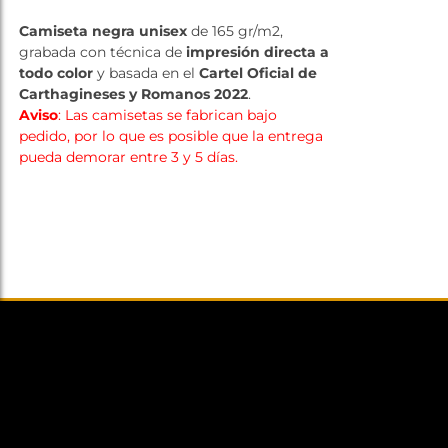
Tienda
Camiseta negra unisex
de 165 gr/m2,
grabada con técnica de
impresión directa a
todo color
y basada en el
Cartel Oficial de
Carthagineses y Romanos 2022
.
Aviso
: Las camisetas se fabrican bajo
pedido, por lo que es posible que la entrega
pueda demorar entre 3 y 5 días.