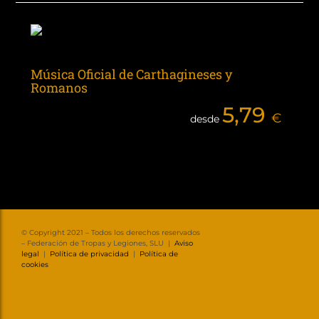
Música Oficial de Carthagineses y
Romanos
5,79
€
desde
© Copyright 2021 – Todos los derechos reservados
– Federación de Tropas y Legiones, SLU |
Aviso
legal
|
Política de privacidad
|
Política de
cookies