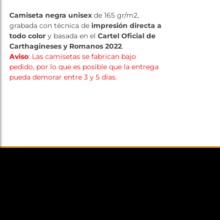
Tienda
Camiseta negra unisex
de 165 gr/m2,
grabada con técnica de
impresión directa a
todo color
y basada en el
Cartel Oficial de
Carthagineses y Romanos 2022
.
Aviso
: Las camisetas se fabrican bajo
pedido, por lo que es posible que la entrega
pueda demorar entre 3 y 5 días.