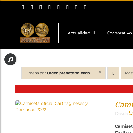
Saltar
al
contenido
Actualidad
Corporativo
Toggle
Sliding
Bar
Ordena por
Orden predeterminado
Mos
Area
Camis
9
Desde
Camiset
Carthag