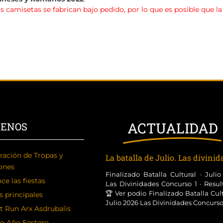
as camisetas se fabrican bajo pedido, por lo que es posible que l
ACTUALIDAD
CENOS
ración de Tropas y
La batalla de Julio. Las divini
ones
Finalizado Batalla Cultural · Juli
ce las fiestas
Las Divinidades Concurso 1 · Resul
🏆 Ver podio Finalizado Batalla Cult
s principales
Julio 2026 Las Divinidades Concurso [
t Run Arx Asdrubalis
o Año Festero