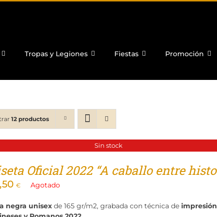
Tropas y Legiones
Fiestas
Promoción
trar
12 productos
Sin stock
eta Oficial 2022 “A caballo entre histor
,50
Agotado
€
a negra unisex
de 165 gr/m2, grabada con técnica de
impresión 
ineses y Romanos 2022
.