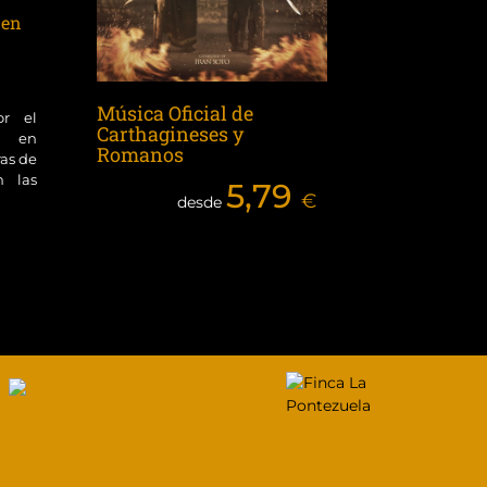
 en
Música Oficial de
or el
Carthagineses y
ol en
Romanos
ras de
n las
5,79
€
desde