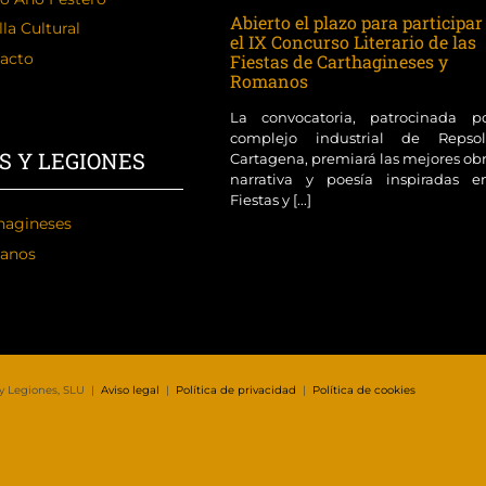
Abierto el plazo para participar
la Cultural
el IX Concurso Literario de las
acto
Fiestas de Carthagineses y
Romanos
La convocatoria, patrocinada p
complejo industrial de Reps
S Y LEGIONES
Cartagena, premiará las mejores ob
narrativa y poesía inspiradas e
Fiestas y [...]
hagineses
anos
 y Legiones, SLU |
Aviso legal
|
Política de privacidad
|
Política de cookies