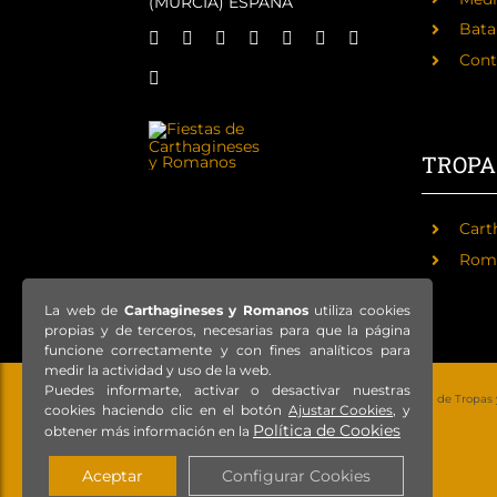
(MURCIA) ESPAÑA
Batal
Cont
TROPA
Cart
Rom
La web de
Carthagineses y Romanos
utiliza cookies
propias y de terceros, necesarias para que la página
funcione correctamente y con fines analíticos para
medir la actividad y uso de la web.
Puedes informarte, activar o desactivar nuestras
© Copyright 2021 – Todos los derechos reservados – Federación de Tropas
cookies haciendo clic en el botón
Ajustar Cookies
, y
Política de Cookies
obtener más información en la
Aceptar
Configurar Cookies