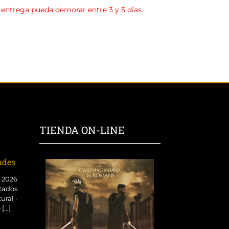
a entrega pueda demorar entre 3 y 5 días.
TIENDA ON-LINE
dades
o 2026
tados
ural ·
...]