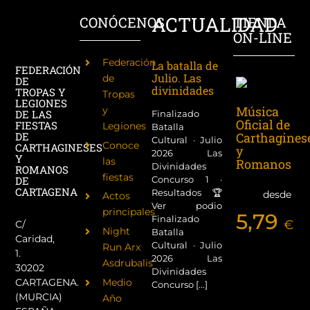
ACTUALIDAD
CONÓCENOS
TIENDA
ON-LINE
Federación
La batalla de
FEDERACIÓN
Julio. Las
de
DE
divinidades
TROPAS Y
Tropas
LEGIONES
Música
y
DE LAS
Finalizado
Oficial de
FIESTAS
Legiones
Batalla
Carthagines
DE
Cultural · Julio
Conoce
CARTHAGINESES
y
2026 Las
Y
las
Romanos
Divinidades
ROMANOS
fiestas
Concurso 1 ·
DE
CARTAGENA
Resultados 🏆
desde
Actos
Ver podio
principales
5,79
Finalizado
€
C/
Night
Batalla
Caridad,
Cultural · Julio
Run Arx
1.
2026 Las
Asdrubalis
30202
Divinidades
CARTAGENA.
Medio
Concurso [...]
(MURCIA)
Año