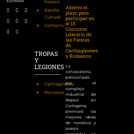
ESPAÑA
Festero
Abierto el
Batalla
plazo para
Cultural
participar en
el IX
Contacto
Concurso
Literario de
las Fiestas
de
Carthagineses
TROPAS
y Romanos
Y
LEGIONES
La
convocatoria,
patrocinada
por el
Carthagineses
complejo
Romanos
industrial de
Repsol en
Cartagena,
premiará las
mejores obras
de narrativa y
poesía
inspiradas en