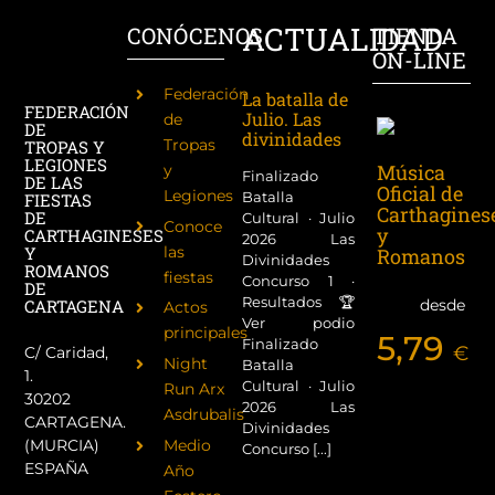
ACTUALIDAD
CONÓCENOS
TIENDA
ON-LINE
Federación
La batalla de
FEDERACIÓN
Julio. Las
de
DE
divinidades
Tropas
TROPAS Y
LEGIONES
Música
y
Finalizado
DE LAS
Oficial de
Legiones
Batalla
FIESTAS
Carthagines
DE
Cultural · Julio
Conoce
y
CARTHAGINESES
2026 Las
las
Y
Romanos
Divinidades
ROMANOS
fiestas
Concurso 1 ·
DE
Resultados 🏆
desde
CARTAGENA
Actos
Ver podio
principales
5,79
Finalizado
€
C/ Caridad,
Night
Batalla
1.
Cultural · Julio
Run Arx
30202
2026 Las
Asdrubalis
CARTAGENA.
Divinidades
(MURCIA)
Medio
Concurso [...]
ESPAÑA
Año