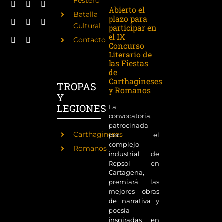
Festero
Abierto el
Batalla
plazo para
Cultural
participar en
el IX
Contacto
Concurso
Literario de
las Fiestas
de
Carthagineses
TROPAS
y Romanos
Y
LEGIONES
La
convocatoria,
patrocinada
Carthagineses
por el
complejo
Romanos
industrial de
Repsol en
Cartagena,
premiará las
mejores obras
de narrativa y
poesía
inspiradas en