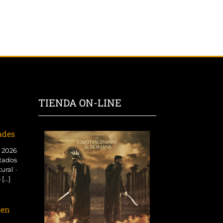
TIENDA ON-LINE
dades
o 2026
tados
ural ·
...]
 en