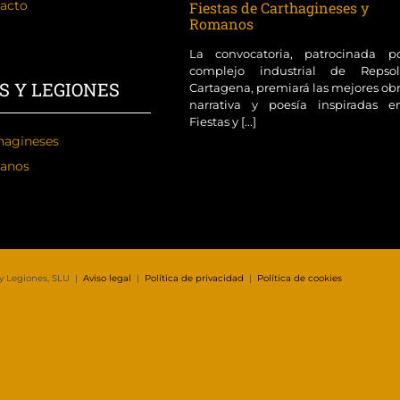
acto
Fiestas de Carthagineses y
Romanos
La convocatoria, patrocinada p
complejo industrial de Reps
S Y LEGIONES
Cartagena, premiará las mejores ob
narrativa y poesía inspiradas e
Fiestas y [...]
hagineses
anos
 y Legiones, SLU |
Aviso legal
|
Política de privacidad
|
Política de cookies