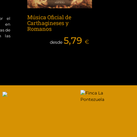
Música Oficial de
or el
Carthagineses y
ol en
Romanos
ras de
n las
5,79
€
desde