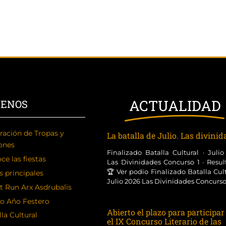
ACTUALIDAD
CENOS
ración de Tropas y
La batalla de Julio. Las divini
ones
Finalizado Batalla Cultural · Juli
ce las fiestas
Las Divinidades Concurso 1 · Resul
🏆 Ver podio Finalizado Batalla Cult
s principales
Julio 2026 Las Divinidades Concurso [
t Run Arx Asdrubalis
o Año Festero
Abierto el plazo para participar
la Cultural
el IX Concurso Literario de las