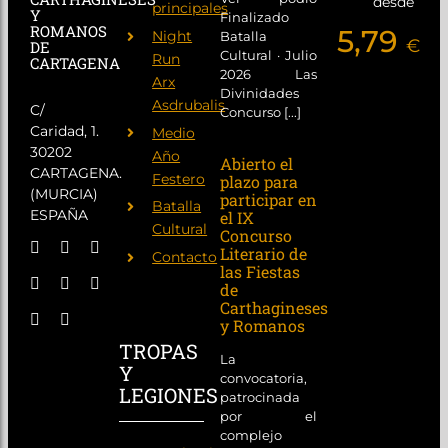
desde
principales
Y
Finalizado
ROMANOS
5,79
Night
Batalla
€
DE
Cultural · Julio
Run
CARTAGENA
2026 Las
Arx
Divinidades
Asdrubalis
C/
Concurso [...]
Caridad, 1.
Medio
30202
Año
Abierto el
CARTAGENA.
Festero
plazo para
(MURCIA)
participar en
Batalla
ESPAÑA
el IX
Cultural
Concurso
Literario de
Contacto
las Fiestas
de
Carthagineses
y Romanos
TROPAS
La
Y
convocatoria,
LEGIONES
patrocinada
por el
complejo