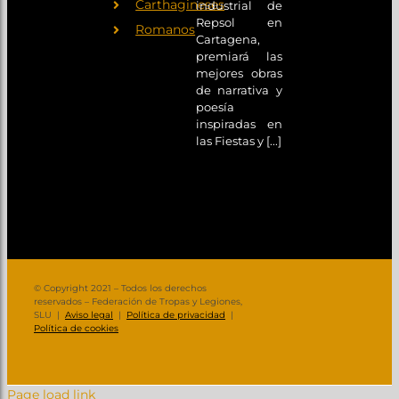
Carthagineses
industrial de
Repsol en
Romanos
Cartagena,
premiará las
mejores obras
de narrativa y
poesía
inspiradas en
las Fiestas y [...]
© Copyright 2021 – Todos los derechos
reservados – Federación de Tropas y Legiones,
SLU |
Aviso legal
|
Política de privacidad
|
Política de cookies
Page load link