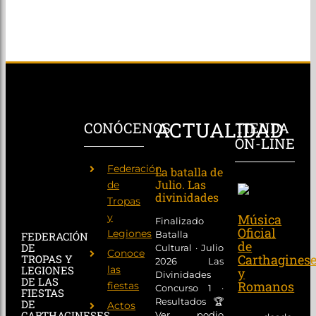
ACTUALIDAD
CONÓCENOS
TIENDA
ON-LINE
Federación
La batalla de
Julio. Las
de
divinidades
Tropas
y
Música
Finalizado
Oficial
Legiones
Batalla
FEDERACIÓN
de
DE
Cultural · Julio
Conoce
Carthagines
TROPAS Y
2026 Las
las
LEGIONES
y
Divinidades
DE LAS
Romanos
fiestas
Concurso 1 ·
FIESTAS
Resultados 🏆
DE
Actos
CARTHAGINESES
Ver podio