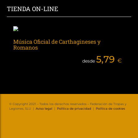
TIENDA ON-LINE
Música Oficial de Carthagineses y
Romanos
5,79
€
desde
© Copyright 2021 – Todos los derechos reservados – Federación de Tropas y
Legiones, SLU |
Aviso legal
|
Política de privacidad
|
Política de cookies