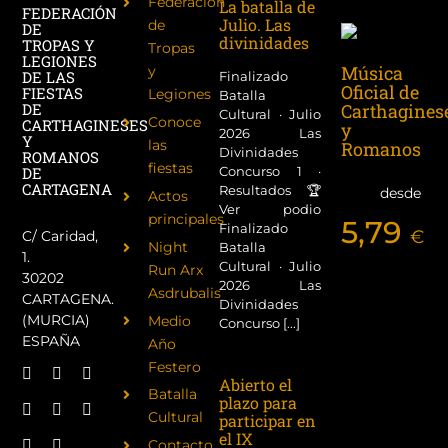
Federación
La batalla de
FEDERACIÓN
Julio. Las
de
DE
divinidades
TROPAS Y
Tropas
LEGIONES
Música
y
DE LAS
Finalizado
Oficial de
FIESTAS
Legiones
Batalla
Carthagines
DE
Cultural · Julio
Conoce
CARTHAGINESES
y
2026 Las
Y
las
Romanos
Divinidades
ROMANOS
fiestas
Concurso 1 ·
DE
CARTAGENA
Resultados 🏆
desde
Actos
Ver podio
principales
5,79
Finalizado
€
C/ Caridad,
Night
Batalla
1.
Cultural · Julio
Run Arx
30202
2026 Las
Asdrubalis
CARTAGENA.
Divinidades
(MURCIA)
Medio
Concurso [...]
ESPAÑA
Año
Festero
Abierto el
Batalla
plazo para
Cultural
participar en
el IX
Contacto