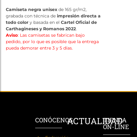
Tienda
Camiseta negra unisex
de 165 gr/m2,
grabada con técnica de
impresión directa a
todo color
y basada en el
Cartel Oficial de
Carthagineses y Romanos 2022
.
Aviso
: Las camisetas se fabrican bajo
pedido, por lo que es posible que la entrega
pueda demorar entre 3 y 5 días.
ACTUALIDAD
CONÓCENOS
TIENDA
ON-LINE