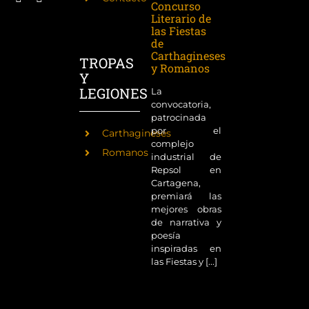
Concurso
Literario de
las Fiestas
de
Carthagineses
TROPAS
y Romanos
Y
LEGIONES
La
convocatoria,
patrocinada
por el
Carthagineses
complejo
Romanos
industrial de
Repsol en
Cartagena,
premiará las
mejores obras
de narrativa y
poesía
inspiradas en
las Fiestas y [...]