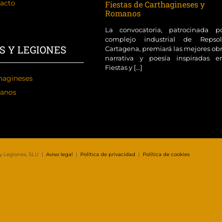
acto
Fiestas de Carthagineses y
Romanos
La convocatoria, patrocinada p
complejo industrial de Reps
S Y LEGIONES
Cartagena, premiará las mejores ob
narrativa y poesía inspiradas e
Fiestas y [...]
hagineses
anos
 y Legiones, SLU |
Aviso legal
|
Política de privacidad
|
Política de cookies