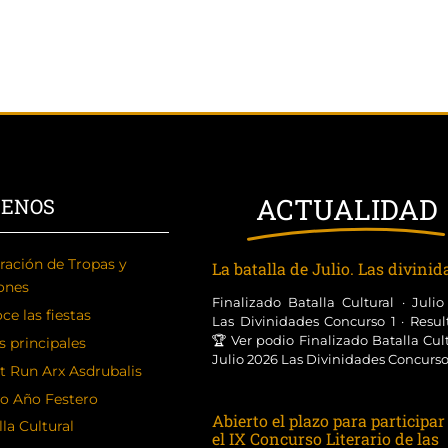
ACTUALIDAD
CENOS
ración de Tropas y
La batalla de Julio. Las divini
ones
Finalizado Batalla Cultural · Juli
ce las fiestas
Las Divinidades Concurso 1 · Resul
🏆 Ver podio Finalizado Batalla Cult
s principales
Julio 2026 Las Divinidades Concurso [
t Run Arx Asdrubalis
o Año Festero
Abierto el plazo para participar
la Cultural
el IX Concurso Literario de las