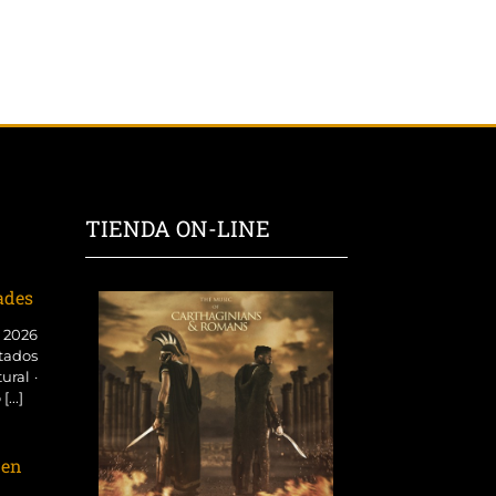
TIENDA ON-LINE
dades
o 2026
tados
ural ·
...]
 en