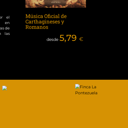
Música Oficial de
or el
Carthagineses y
ol en
Romanos
ras de
n las
5,79
€
desde