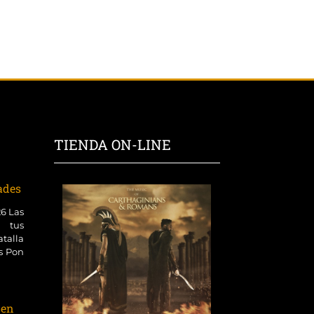
TIENDA ON-LINE
dades
26 Las
 tus
talla
es Pon
 en