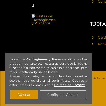
Cont
TROPA
Cart
Rom
La web de
Carthagineses y Romanos
utiliza cookies
propias y de terceros, necesarias para que la página
funcione correctamente y con fines analíticos para
medir la actividad y uso de la web.
Puedes informarte, activar o desactivar nuestras
© Copyright 2021 – Todos los derechos reservados – Federación de Tropas
cookies haciendo clic en el botón
Ajustar Cookies
, y
Política de Cookies
obtener más información en la
Aceptar
Configurar Cookies