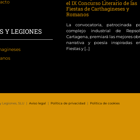
acto
el IX Concurso Literario de las
Fiestas de Carthagineses y
Romanos
La convocatoria, patrocinada p
S Y LEGIONES
complejo industrial de Reps
Cartagena, premiará las mejores ob
narrativa y poesía inspiradas e
Fiestas y [...]
hagineses
anos
 y Legiones, SLU |
Aviso legal
|
Política de privacidad
|
Política de cookies