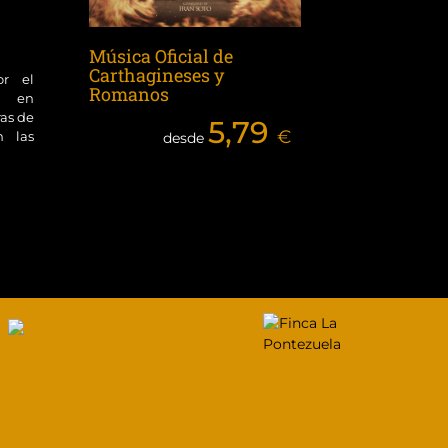
Música Oficial de
Carthagineses y
or el
Romanos
ol en
ras de
5,79
€
n las
desde