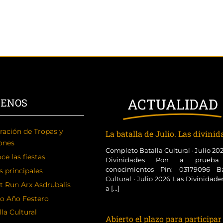
ACTUALIDAD
CENOS
ración de Tropas y
La batalla de Julio. Las divini
ones
Completo Batalla Cultural · Julio 20
ce las fiestas
Divinidades Pon a prueba
conocimientos Pin: 03179096 Ba
s principales
Cultural · Julio 2026 Las Divinidad
t Run Arx Asdrubalis
a [...]
o Año Festero
la Cultural
Abierto el plazo para participar