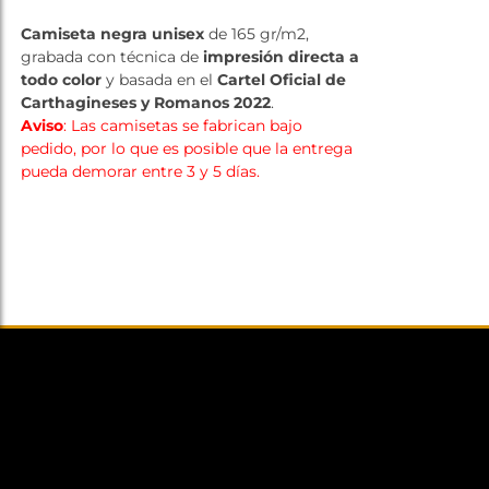
Tienda
Camiseta negra unisex
de 165 gr/m2,
grabada con técnica de
impresión directa a
todo color
y basada en el
Cartel Oficial de
Carthagineses y Romanos 2022
.
Aviso
: Las camisetas se fabrican bajo
pedido, por lo que es posible que la entrega
pueda demorar entre 3 y 5 días.