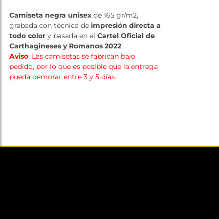
Tienda
Camiseta negra unisex
de 165 gr/m2,
grabada con técnica de
impresión directa a
todo color
y basada en el
Cartel Oficial de
Carthagineses y Romanos 2022
.
Aviso
: Las camisetas se fabrican bajo
pedido, por lo que es posible que la entrega
pueda demorar entre 3 y 5 días.