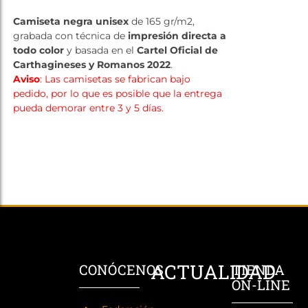
Tienda
Camiseta negra unisex
de 165 gr/m2,
grabada con técnica de
impresión directa a
todo color
y basada en el
Cartel Oficial de
Carthagineses y Romanos 2022
.
Aviso
: Las camisetas se fabrican bajo
pedido, por lo que es posible que la entrega
pueda demorar entre 3 y 5 días.
ACTUALIDAD
CONÓCENOS
TIENDA
ON-LINE