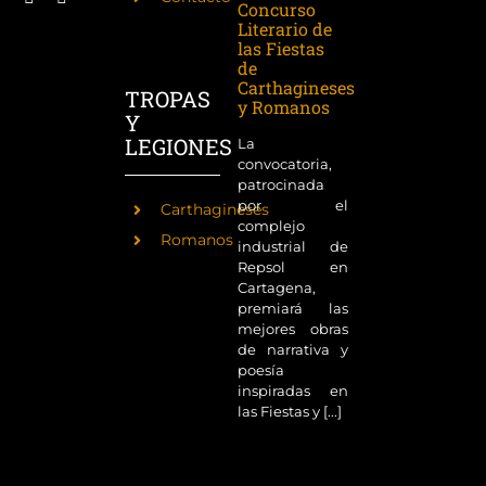
Concurso
Literario de
las Fiestas
de
Carthagineses
TROPAS
y Romanos
Y
LEGIONES
La
convocatoria,
patrocinada
por el
Carthagineses
complejo
Romanos
industrial de
Repsol en
Cartagena,
premiará las
mejores obras
de narrativa y
poesía
inspiradas en
las Fiestas y [...]