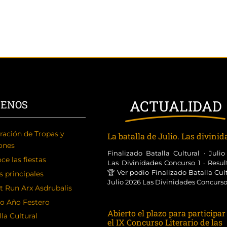
ACTUALIDAD
CENOS
ración de Tropas y
La batalla de Julio. Las divini
ones
Finalizado Batalla Cultural · Juli
ce las fiestas
Las Divinidades Concurso 1 · Resul
🏆 Ver podio Finalizado Batalla Cult
s principales
Julio 2026 Las Divinidades Concurso [
t Run Arx Asdrubalis
o Año Festero
Abierto el plazo para participar
la Cultural
el IX Concurso Literario de las