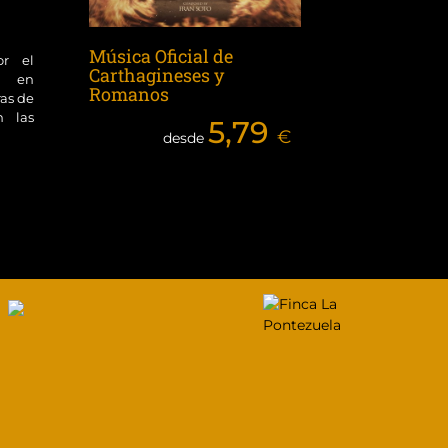
Música Oficial de
or el
Carthagineses y
ol en
Romanos
ras de
n las
5,79
€
desde