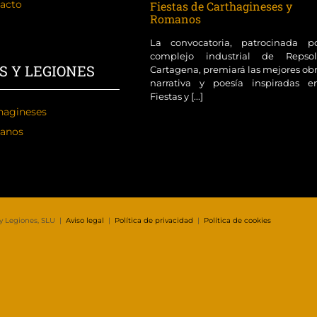
acto
Fiestas de Carthagineses y
Romanos
La convocatoria, patrocinada p
complejo industrial de Reps
S Y LEGIONES
Cartagena, premiará las mejores ob
narrativa y poesía inspiradas e
Fiestas y [...]
hagineses
anos
 y Legiones, SLU |
Aviso legal
|
Política de privacidad
|
Política de cookies