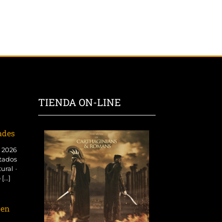
TIENDA ON-LINE
dades
o 2026
tados
ural ·
...]
 en