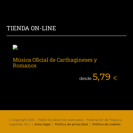
TIENDA ON-LINE
Música Oficial de Carthagineses y
Romanos
5,79
€
desde
© Copyright 2021 – Todos los derechos reservados – Federación de Tropas y
Legiones, SLU |
Aviso legal
|
Política de privacidad
|
Política de cookies