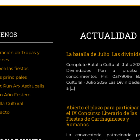
ACTUALIDAD
CENOS
ración de Tropas y
La batalla de Julio. Las divini
ones
Completo Batalla Cultural · Julio 20
ce las fiestas
Divinidades Pon a prueba
conocimientos Pin: 03179096 Ba
s principales
Cultural · Julio 2026 Las Divinidad
t Run Arx Asdrubalis
a [...]
o Año Festero
la Cultural
Abierto el plazo para participar
acto
el IX Concurso Literario de las
Fiestas de Carthagineses y
Romanos
La convocatoria, patrocinada p