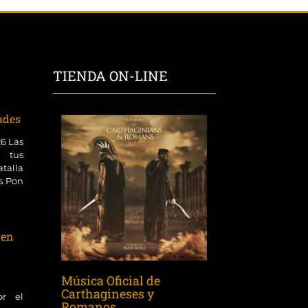
TIENDA ON-LINE
dades
26 Las
 tus
talla
es Pon
 en
Música Oficial de
Carthagineses y
or el
Romanos