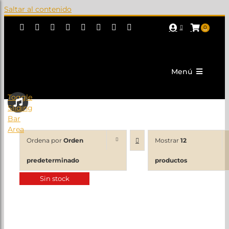
Saltar al contenido
0
Menú
Toggle
Sliding
Actualidad
Bar
Corporativo
Area
Ordena por
Orden
Mostrar
12
Tropas y Legiones
predeterminado
productos
Fiestas
Sin stock
Promoción
PROYECTOS