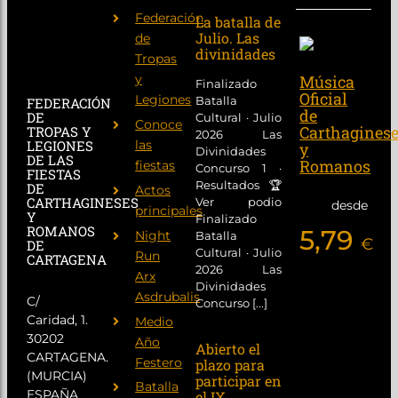
Federación
La batalla de
Julio. Las
de
divinidades
Tropas
y
Música
Finalizado
Oficial
Legiones
Batalla
FEDERACIÓN
de
DE
Cultural · Julio
Conoce
Carthagines
TROPAS Y
2026 Las
las
LEGIONES
y
Divinidades
DE LAS
Romanos
fiestas
Concurso 1 ·
FIESTAS
Resultados 🏆
DE
Actos
CARTHAGINESES
Ver podio
desde
principales
Y
Finalizado
ROMANOS
5,79
Night
Batalla
€
DE
Cultural · Julio
Run
CARTAGENA
2026 Las
Arx
Divinidades
Asdrubalis
C/
Concurso [...]
Caridad, 1.
Medio
30202
Año
Abierto el
CARTAGENA.
Festero
plazo para
(MURCIA)
participar en
Batalla
ESPAÑA
el IX