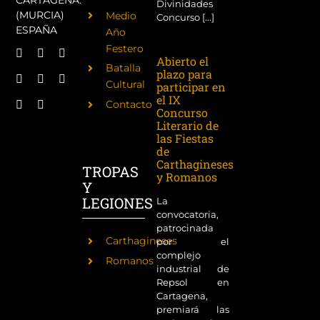
CARTAGENA.
Divinidades
(MURCIA)
Medio
Concurso [...]
ESPAÑA
Año
Festero
Abierto el
Batalla
plazo para
Cultural
participar en
el IX
Contacto
Concurso
Literario de
las Fiestas
de
Carthagineses
TROPAS
y Romanos
Y
LEGIONES
La
convocatoria,
patrocinada
Carthagineses
por el
complejo
Romanos
industrial de
Repsol en
Cartagena,
premiará las