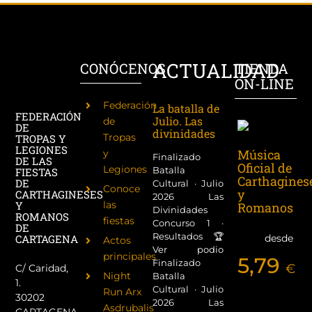
ACTUALIDAD
CONÓCENOS
TIENDA
ON-LINE
Federación
La batalla de
FEDERACIÓN
Julio. Las
de
DE
divinidades
Tropas
TROPAS Y
LEGIONES
Música
y
Finalizado
DE LAS
Oficial de
Legiones
Batalla
FIESTAS
Carthagines
DE
Cultural · Julio
Conoce
y
CARTHAGINESES
2026 Las
las
Y
Romanos
Divinidades
ROMANOS
fiestas
Concurso 1 ·
DE
Resultados 🏆
desde
CARTAGENA
Actos
Ver podio
principales
5,79
Finalizado
€
C/ Caridad,
Night
Batalla
1.
Cultural · Julio
Run Arx
30202
2026 Las
Asdrubalis