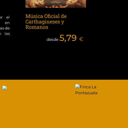
Música Oficial de
or el
Carthagineses y
ol en
Romanos
ras de
n las
5,79
€
desde