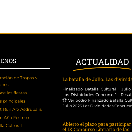
ACTUALIDAD
CENOS
ración de Tropas y
La batalla de Julio. Las divini
ones
Finalizado Batalla Cultural · Juli
ce las fiestas
Las Divinidades Concurso 1 · Resul
🏆 Ver podio Finalizado Batalla Cult
s principales
Julio 2026 Las Divinidades Concurso [
t Run Arx Asdrubalis
o Año Festero
Abierto el plazo para participar
la Cultural
el IX Concurso Literario de las