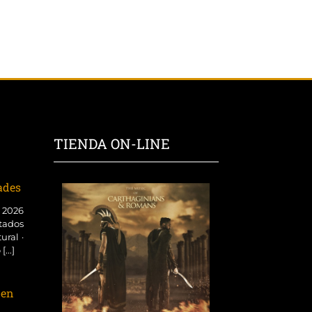
TIENDA ON-LINE
dades
o 2026
tados
ural ·
...]
 en