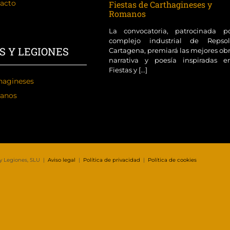
acto
Fiestas de Carthagineses y
Romanos
La convocatoria, patrocinada p
complejo industrial de Reps
S Y LEGIONES
Cartagena, premiará las mejores ob
narrativa y poesía inspiradas e
Fiestas y [...]
hagineses
anos
 y Legiones, SLU |
Aviso legal
|
Política de privacidad
|
Política de cookies