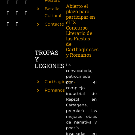
Festero
Abierto el
Batalla
plazo para
Cultural
participar en
el IX
Contacto
Concurso
Literario de
las Fiestas
de
Carthagineses
TROPAS
y Romanos
Y
LEGIONES
La
convocatoria,
patrocinada
Carthagineses
por el
complejo
Romanos
industrial de
Repsol en
Cartagena,
premiará las
mejores obras
de narrativa y
poesía
inspiradas en