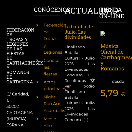
ACTUALIDAD
CONÓCENOS
TIENDA
ON-LINE
Federación
La batalla de
FEDERACIÓN
Julio. Las
de
DE
divinidades
Tropas
TROPAS Y
LEGIONES
Música
y
Finalizado
DE LAS
Oficial de
Legiones
Batalla
FIESTAS
Carthagines
DE
Cultural · Julio
Conoce
y
CARTHAGINESES
2026 Las
las
Y
Romanos
Divinidades
ROMANOS
fiestas
Concurso 1 ·
DE
Resultados 🏆
desde
CARTAGENA
Actos
Ver podio
principales
5,79
Finalizado
€
C/ Caridad,
Night
Batalla
1.
Cultural · Julio
Run Arx
30202
2026 Las
Asdrubalis
CARTAGENA.
Divinidades
(MURCIA)
Medio
Concurso [...]
ESPAÑA
Año