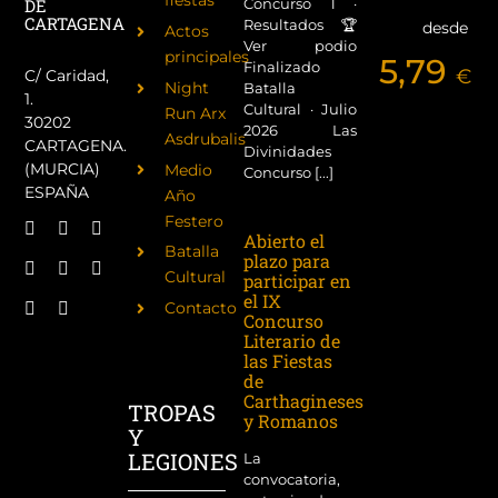
Concurso 1 ·
DE
CARTAGENA
Resultados 🏆
desde
Actos
Ver podio
principales
5,79
Finalizado
€
C/ Caridad,
Night
Batalla
1.
Cultural · Julio
Run Arx
30202
2026 Las
Asdrubalis
CARTAGENA.
Divinidades
(MURCIA)
Medio
Concurso [...]
ESPAÑA
Año
Festero
Abierto el
Batalla
plazo para
Cultural
participar en
el IX
Contacto
Concurso
Literario de
las Fiestas
de
Carthagineses
TROPAS
y Romanos
Y
LEGIONES
La
convocatoria,