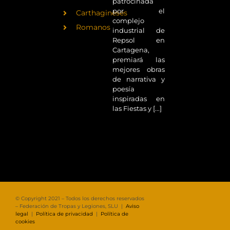
patrocinada
por el
Carthagineses
complejo
Romanos
industrial de
Repsol en
Cartagena,
premiará las
mejores obras
de narrativa y
poesía
inspiradas en
las Fiestas y [...]
© Copyright 2021 – Todos los derechos reservados
– Federación de Tropas y Legiones, SLU |
Aviso
legal
|
Política de privacidad
|
Política de
cookies