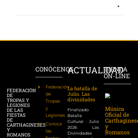
ACTUALIDAD
CONÓCENOS
TIENDA
ON-LINE
Federación
La batalla de
FEDERACIÓN
Julio. Las
de
DE
divinidades
TROPAS Y
Tropas
LEGIONES
Música
y
DE LAS
Finalizado
Oficial de
FIESTAS
Legiones
Batalla
Carthagines
DE
Cultural · Julio
Conoce
CARTHAGINESES
y
2026 Las
Y
las
Romanos
Divinidades
ROMANOS
fiestas