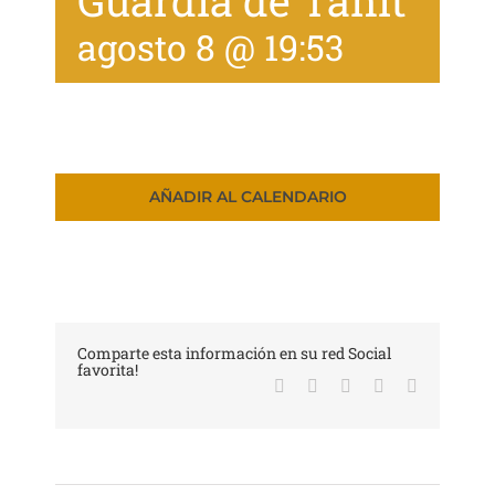
Guardia de Tanit
Tienda
agosto 8 @ 19:53
AÑADIR AL CALENDARIO
Comparte esta información en su red Social
favorita!
Facebook
X
LinkedIn
WhatsApp
Correo
electrónico