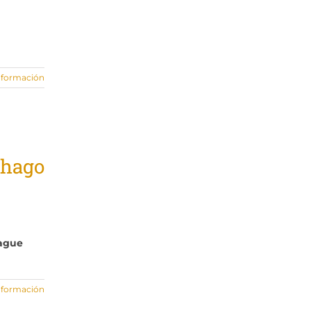
nformación
thago
eague
nformación