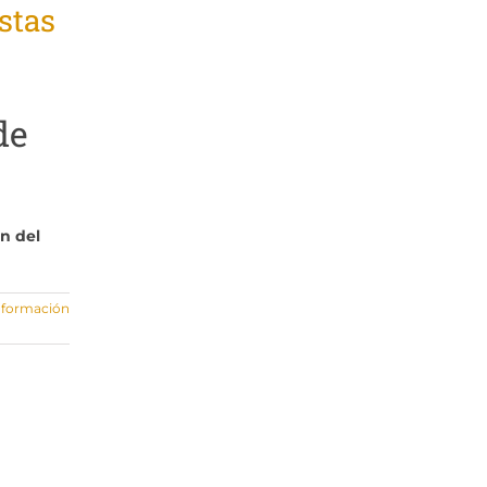
stas
de
ón del
nformación