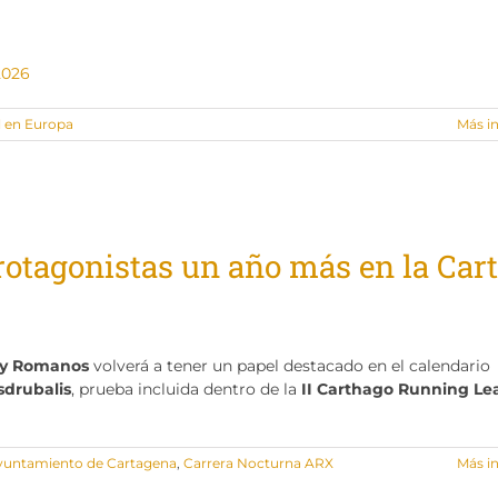
2026
l en Europa
Más i
otagonistas un año más en la Car
s y Romanos
volverá a tener un papel destacado en el calendario
drubalis
, prueba incluida dentro de la
II Carthago Running L
yuntamiento de Cartagena
,
Carrera Nocturna ARX
Más i