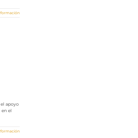
nformación
 el apoyo
 en el
nformación