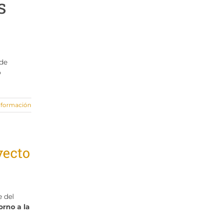
s
 de
o
nformación
yecto
e del
orno a la