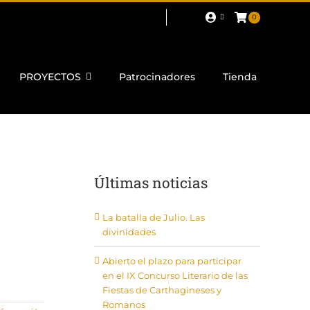
0
PROYECTOS
Patrocinadores
Tienda
Últimas noticias
La batalla de Julio. Las
divinidades
Abierto el plazo para participar
en el IX Concurso Literario de las
Fiestas de Carthagineses y
Romanos