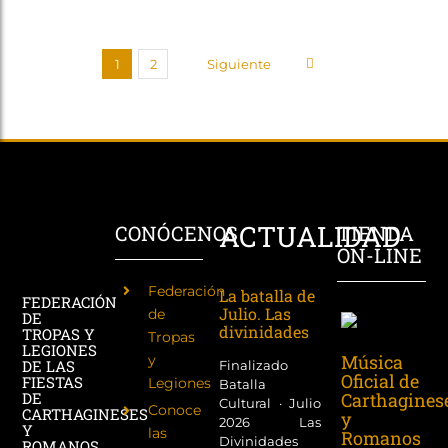
1
2
Siguiente
ACTUALIDAD
CONÓCENOS
TIENDA
ON-LINE
Federación
La batalla de
FEDERACIÓN
Julio. Las
de
DE
divinidades
TROPAS Y
Tropas
LEGIONES
Música
y
DE LAS
Finalizado
Oficial de
FIESTAS
Legiones
Batalla
Carthagines
DE
Cultural · Julio
Conoce
CARTHAGINESES
y
2026 Las
Y
las
Romanos
Divinidades
ROMANOS