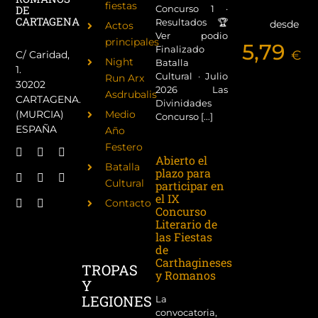
fiestas
Concurso 1 ·
DE
CARTAGENA
Resultados 🏆
desde
Actos
Ver podio
principales
5,79
Finalizado
€
C/ Caridad,
Night
Batalla
1.
Cultural · Julio
Run Arx
30202
2026 Las
Asdrubalis
CARTAGENA.
Divinidades
(MURCIA)
Medio
Concurso [...]
ESPAÑA
Año
Festero
Abierto el
Batalla
plazo para
Cultural
participar en
el IX
Contacto
Concurso
Literario de
las Fiestas
de
Carthagineses
TROPAS
y Romanos
Y
LEGIONES
La
convocatoria,