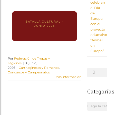
celebran
el Día
de
Europa
BATALLA CULTURAL ·
con el
JUNIO 2026
proyecto
educativo
“Aníbal
en
Europa”
Por
Federación de Tropas y
Legiones
|
16 junio,
2026
|
Carthagineses y Romanos
,
Buscar:
Concursos y Campeonatos
Más información
Categorías
Categorías