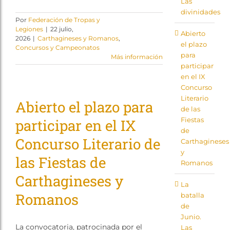
Las
Tienda
divinidades
Por
Federación de Tropas y
Legiones
|
22 julio,
Abierto
2026
|
Carthagineses y Romanos
,
el plazo
Concursos y Campeonatos
para
Más información
participar
en el IX
Concurso
Literario
Abierto el plazo para
de las
Fiestas
participar en el IX
de
Concurso Literario de
Carthagineses
y
las Fiestas de
Romanos
Carthagineses y
La
Romanos
batalla
de
Junio.
La convocatoria, patrocinada por el
Las