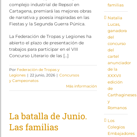
complejo industrial de Repsol en
familias
Cartagena, premiará las mejores obras
de narrativa y poesía inspiradas en las
Natalia
Fiestas y la Segunda Guerra Púnica.
Lucas,
ganadora
La Federación de Tropas y Legiones ha
del
abierto el plazo de presentación de
concurso
trabajos para participar en el VIII
del
Concurso Literario de las […]
cartel
anunciador
de la
Por
Federación de Tropas y
Legiones
|
22 junio, 2026
|
Concursos
XXXVII
y Campeonatos
edición
Más información
de
Carthagineses
y
Romanos
La batalla de Junio.
Los
Las familias
Colegios
Embajadores