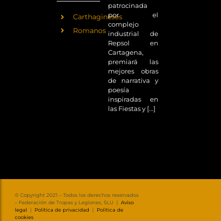
patrocinada
por el
Carthagineses
complejo
Romanos
industrial de
Repsol en
Cartagena,
premiará las
mejores obras
de narrativa y
poesía
inspiradas en
las Fiestas y [...]
© Copyright 2021 – Todos los derechos reservados
– Federación de Tropas y Legiones, SLU |
Aviso
legal
|
Política de privacidad
|
Política de
cookies