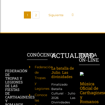
1
2
Siguiente
ACTUALIDAD
CONÓCENOS
TIENDA
ON-LINE
Federación
La batalla de
FEDERACIÓN
Julio. Las
de
DE
divinidades
Tropas
TROPAS Y
LEGIONES
Música
y
Finalizado
DE LAS
Oficial de
Legiones
Batalla
FIESTAS
Carthagines
DE
Cultural · Julio
Conoce
y
CARTHAGINESES
2026 Las
las
Y
Romanos
Divinidades
ROMANOS