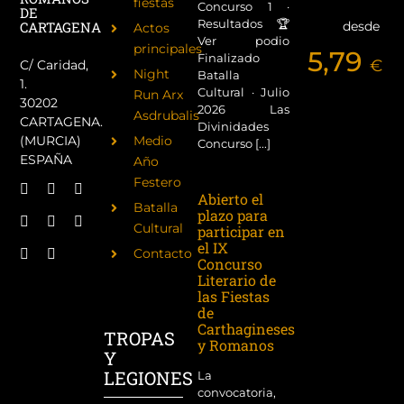
fiestas
Concurso 1 ·
DE
Resultados 🏆
desde
CARTAGENA
Actos
Ver podio
principales
5,79
Finalizado
€
C/ Caridad,
Night
Batalla
1.
Cultural · Julio
Run Arx
30202
2026 Las
Asdrubalis
CARTAGENA.
Divinidades
(MURCIA)
Medio
Concurso [...]
ESPAÑA
Año
Festero
Abierto el
Batalla
plazo para
Cultural
participar en
el IX
Contacto
Concurso
Literario de
las Fiestas
de
Carthagineses
TROPAS
y Romanos
Y
LEGIONES
La
convocatoria,