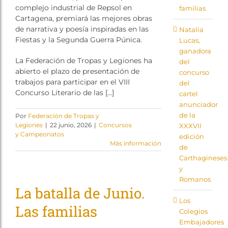
complejo industrial de Repsol en
familias
Cartagena, premiará las mejores obras
de narrativa y poesía inspiradas en las
Natalia
Fiestas y la Segunda Guerra Púnica.
Lucas,
ganadora
La Federación de Tropas y Legiones ha
del
abierto el plazo de presentación de
concurso
trabajos para participar en el VIII
del
Concurso Literario de las […]
cartel
anunciador
de la
Por
Federación de Tropas y
Legiones
|
22 junio, 2026
|
Concursos
XXXVII
y Campeonatos
edición
Más información
de
Carthagineses
y
Romanos
La batalla de Junio.
Los
Las familias
Colegios
Embajadores