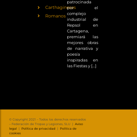
patrocinada
Carthagineses
por el
complejo
Romanos
industrial de
Repsol en
Cartagena,
premiará las
mejores obras
de narrativa y
poesía
inspiradas en
las Fiestas y [...]
© Copyright 2021 – Todos los derechos reservados
– Federación de Tropas y Legiones, SLU |
Aviso
legal
|
Política de privacidad
|
Política de
cookies