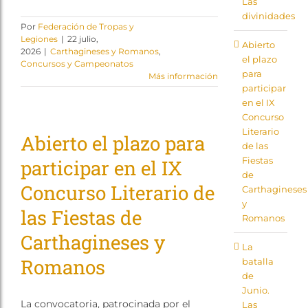
Las
Tienda
divinidades
Por
Federación de Tropas y
Legiones
|
22 julio,
Abierto
2026
|
Carthagineses y Romanos
,
el plazo
Concursos y Campeonatos
para
Más información
participar
en el IX
Concurso
Literario
Abierto el plazo para
de las
Fiestas
participar en el IX
de
Concurso Literario de
Carthagineses
y
las Fiestas de
Romanos
Carthagineses y
La
Romanos
batalla
de
Junio.
La convocatoria, patrocinada por el
Las