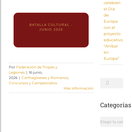
celebran
el Día
de
Europa
BATALLA CULTURAL ·
con el
JUNIO 2026
proyecto
educativo
“Aníbal
en
Europa”
Por
Federación de Tropas y
Legiones
|
16 junio,
2026
|
Carthagineses y Romanos
,
Buscar:
Concursos y Campeonatos
Más información
Categorías
Categorías